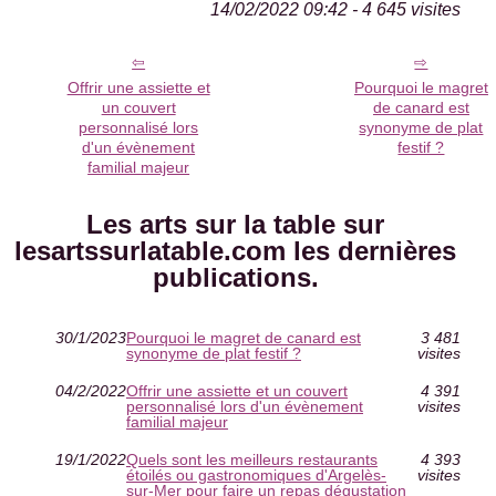
14/02/2022 09:42 - 4 645 visites
Offrir une assiette et
Pourquoi le magret
un couvert
de canard est
personnalisé lors
synonyme de plat
d'un évènement
festif ?
familial majeur
Les arts sur la table sur
lesartssurlatable.com les dernières
publications.
30/1/2023
Pourquoi le magret de canard est
3 481
synonyme de plat festif ?
visites
04/2/2022
Offrir une assiette et un couvert
4 391
personnalisé lors d'un évènement
visites
familial majeur
19/1/2022
Quels sont les meilleurs restaurants
4 393
étoilés ou gastronomiques d'Argelès-
visites
sur-Mer pour faire un repas dégustation