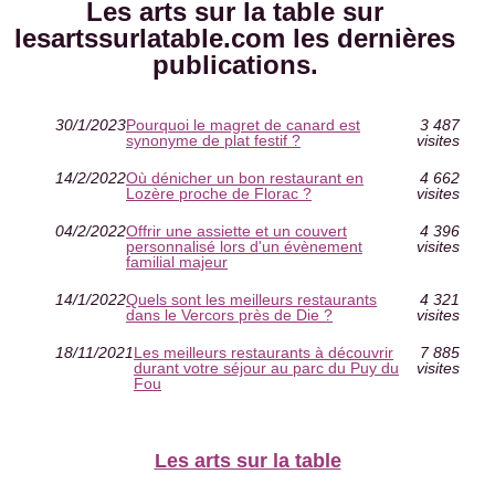
Les arts sur la table sur
lesartssurlatable.com les dernières
publications.
30/1/2023
Pourquoi le magret de canard est
3 487
synonyme de plat festif ?
visites
14/2/2022
Où dénicher un bon restaurant en
4 662
Lozère proche de Florac ?
visites
04/2/2022
Offrir une assiette et un couvert
4 396
personnalisé lors d'un évènement
visites
familial majeur
14/1/2022
Quels sont les meilleurs restaurants
4 321
dans le Vercors près de Die ?
visites
18/11/2021
Les meilleurs restaurants à découvrir
7 885
durant votre séjour au parc du Puy du
visites
Fou
Les arts sur la table