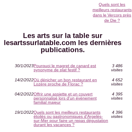
Quels sont les
meilleurs restaurants
dans le Vercors près
de Die ?
Les arts sur la table sur
lesartssurlatable.com les dernières
publications.
30/1/2023
Pourquoi le magret de canard est
3 486
synonyme de plat festif ?
visites
14/2/2022
Où dénicher un bon restaurant en
4 652
Lozère proche de Florac ?
visites
04/2/2022
Offrir une assiette et un couvert
4 395
personnalisé lors d'un évènement
visites
familial majeur
19/1/2022
Quels sont les meilleurs restaurants
4 396
étoilés ou gastronomiques d'Argelès-
visites
sur-Mer pour faire un repas dégustation
durant les vacances ?